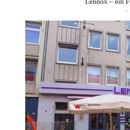
Lennox – ein F
9.