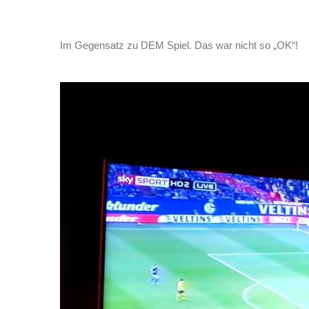
Im Gegensatz zu DEM Spiel. Das war nicht so „OK“!