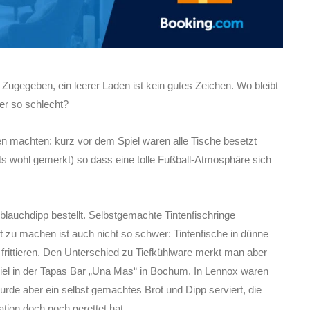
 Zugegeben, ein leerer Laden ist kein gutes Zeichen. Wo bleibt
r so schlecht?
en machten: kurz vor dem Spiel waren alle Tische besetzt
ts wohl gemerkt) so dass eine tolle Fußball-Atmosphäre sich
blauchdipp bestellt. Selbstgemachte Tintenfischringe
t zu machen ist auch nicht so schwer: Tintenfische in dünne
frittieren. Den Unterschied zu Tiefkühlware merkt man aber
spiel in der Tapas Bar „Una Mas“ in Bochum. In Lennox waren
wurde aber ein selbst gemachtes Brot und Dipp serviert, die
ation doch noch gerettet hat.