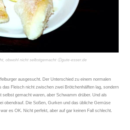
echt, obwohl nicht selbstgemacht Ⓒgute-esser.de
offelburger ausgesucht. Der Unterschied zu einem normalen
s das Fleisch nicht zwischen zwei Brötchenhälften lag, sondern
nicht selbst gemacht waren, aber Schwamm drüber. Und als
lei obendrauf. Die Soßen, Gurken und das übliche Gemüse
ar es OK. Nicht perfekt, aber auf gar keinen Fall schlecht.