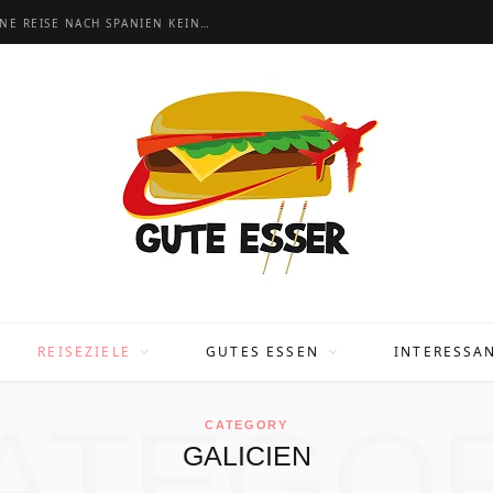
BARCELONA URLAUB: 20 TIPPS, DAMIT DEINE REISE NACH SPANIEN KEIN FLOP WIRD
REISEZIELE
GUTES ESSEN
INTERESSA
ATEGO
CATEGORY
GALICIEN