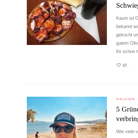
Schwie
Kaum ist G
bekannt wi
gekocht un
gutem Oliv
Ihr schon 
10
GALICIEN
5 Gründ
verbri
Wie viele 