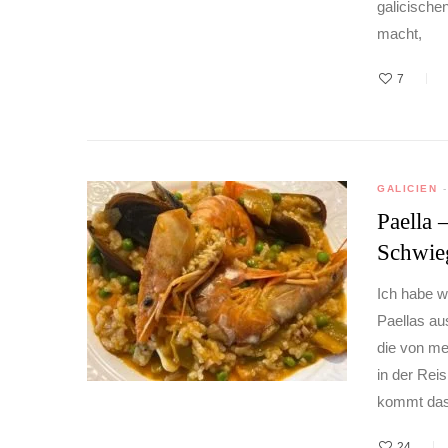
galicischen
macht,
7
GALICIEN
Paella 
Schwie
Ich habe w
Paellas aus
die von me
in der Rei
kommt das 
24