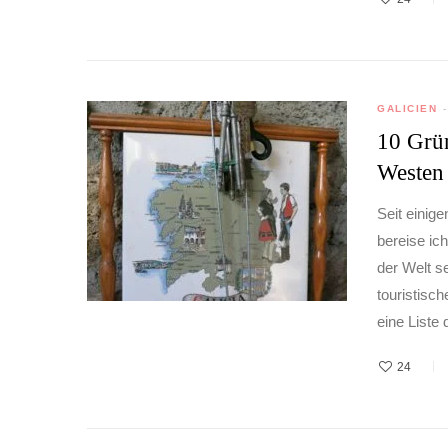
GALICIEN
10 Grün
Westen
Seit einig
bereise ich
der Welt s
touristisc
eine Liste
24