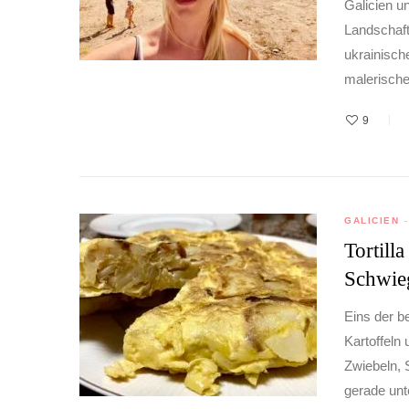
Galicien u
Landschaft
ukrainische
malerischen
9
GALICIEN
Tortill
Schwie
Eins der be
Kartoffeln
Zwiebeln, 
gerade unt