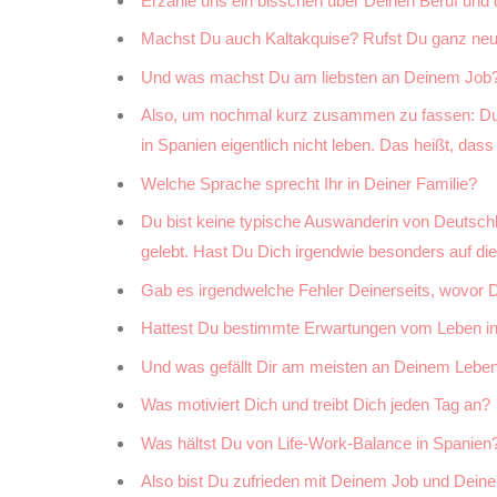
Erzähle uns ein bisschen über Deinen Beruf und d
Machst Du auch Kaltakquise? Rufst Du ganz ne
Und was machst Du am liebsten an Deinem Job
Also, um nochmal kurz zusammen zu fassen: Du a
in Spanien eigentlich nicht leben. Das heißt, dass D
Welche Sprache sprecht Ihr in Deiner Familie?
Du bist keine typische Auswanderin von Deutschl
gelebt. Hast Du Dich irgendwie besonders auf d
Gab es irgendwelche Fehler Deinerseits, wovor
Hattest Du bestimmte Erwartungen vom Leben in 
Und was gefällt Dir am meisten an Deinem Leben
Was motiviert Dich und treibt Dich jeden Tag an?
Was hältst Du von Life-Work-Balance in Spanien
Also bist Du zufrieden mit Deinem Job und Deiner