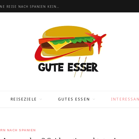
BARCELONA URLAUB: 20 TIPPS, DAMIT DEINE REISE NACH SPANIEN KEIN FLOP WIRD
REISEZIELE
GUTES ESSEN
INTERESSA
RN NACH SPANIEN