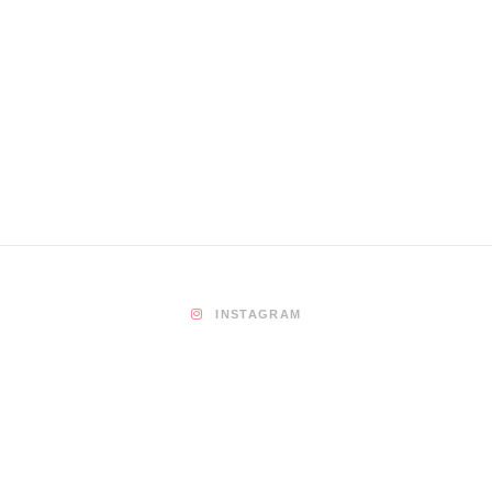
REISEZIELE
Barcelona Urlaub: 20 Tipps, damit deine
Reise nach Spanien kein Flop wird
14. FEBRUAR 2024
INSTAGRAM